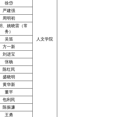
徐岱
严建强
周明初
明、姚晓雷（常
务）
吴笛
人文学院
方一新
刘进宝
张杨
陈红民
盛晓明
黄华新
董平
包利民
陈振濂
王勇