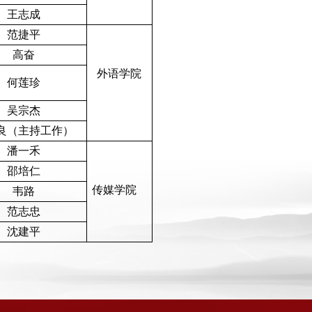
王志成
范捷平
高奋
外语学院
何莲珍
吴宗杰
良（主持工作）
潘一禾
邵培仁
传媒学院
韦路
范志忠
沈建平