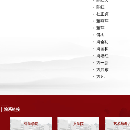
陈红民
陈虹
杜正贞
董燕萍
董萍
傅杰
冯全功
冯国栋
冯培红
方一新
方兴东
方凡
院系链接
哲学学院
文学院
艺术与考