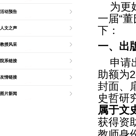
为更
活动预告
一届
“
董
下：
人文之声
一、出
教授风采
申请
院系链接
助额为
2
友情链接
封面、
图片新闻
史哲研
属于文
获得资
教师身