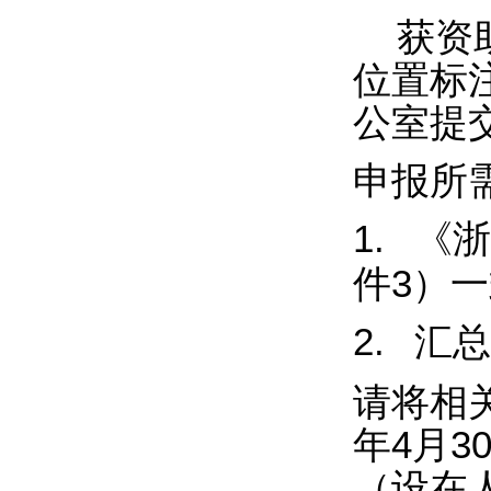
获资
位置标
公室提
申报所
1.
《浙
件
3
）一
2.
汇总
请将相
年
4
月
3
（设在