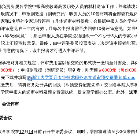
部负责所属各学院申报高校教师高级职务人员的材料送审工作，并邀请境
一般情况下，申报副教授（副研究员）职务人员的
10
份材料将全部委托境
专家和
2
名境外专家进行评审（具体送审材料份数，会根据申报人员的学科
的评审意见在三年内有效，且每名申报者需至少回收
10
份评审意见。如果
%
（即
8
份同意），那么申报人所在学院必须组织一个不少于
3
人的专家小
会议上汇报审核意见。最终，由中评委委员投票表决，决定该申报者能否
上同意的情况下，该申报者才可进入中评环节。
据学校财务相关规定，评审费用需以预交款的形式统一缴纳至计财处。具
份
800
元）
；申报副教授（副研究员）职务者，则需预
交
6000
元（每份
600
人先下载并填写
浙江大学晋升专业技术职务论文送审预交费通知单.doc
成缴费后，请将财务处开具的回执（即预交费记账凭单）交回各学院人事
本学院申报人的送审材料及预交费回执统一提交至学部办公室。此外，
送
、会议评审
委会议
议各学院在
12
月
1
4
日前召开中评委会议。届时，学部将邀请至少
3
位来自