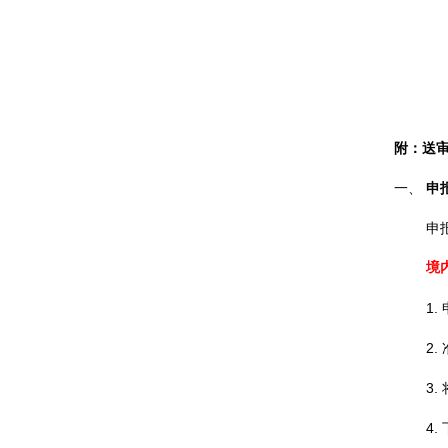
附：送
一、
申
申
境
1.
2.
3.
4.