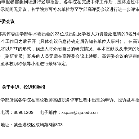
的申报者都要到场进行述职报告。各学院在完成中评工作后，应将通过
公示期间无异议，各学院方可将名单推荐至学部高评委会议进行进一步评
评委会议
部高评委由学部学术委员会的
23
位成员以及学校人力资源处邀请的
3
名外
五个工作日之后召开（具体会议信息待确定后告知各单位人事科）。在高
职将以
PPT
的形式，候选人将介绍自己的研究情况、学术贡献以及未来的
授（副研究员）职务的人员无需在高评委会议上述职。高评委会议的评审
报至学校职称领导小组进行最终审定。
、关于申诉、投诉和举报
于学部所属各学院在高校教师高级职务评审过程中出现的申诉、投诉及举
系电话：
88981209
电子邮件
：
xspan@zju.edu.cn
公地址：紫金港校区成均苑
3
幢
803