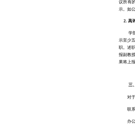
议所有
示。如
2.
高
学
示至少
职。述
报副教
果将上
三
对
联
办