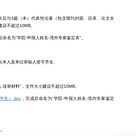
名后与
3
篇（本）代表性论著（包含期刊封面、目录、论文全
建议不超过
10MB
。
后命名为“学院
-
申报人姓名
-
境外专家鉴定表
”
。
认本人及单位审核人签字齐全。
名
-
送审材料
”
，文件大小建议不超过
10MB
。
文）.doc
，完成后命名为“学院
-
申报人姓名
-
境内专家鉴定
籍。