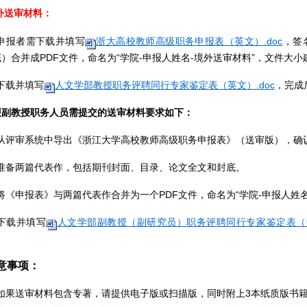
外送审材料：
申报者需下载并填写
浙大高校教师高级职务申报表（英文）.doc
，签
底）合并成
PDF
文件，命名为
“
学院
-
申报人姓名
-
境外送审材料
”
，文件大小
下载并填写
人文学部教授职务评聘同行专家鉴定表（英文）.doc
，完成
报副教授职务人员需提交的送审材料要求如下：
从评审系统中导出《浙江大学高校教师高级职务申报表》（送审版），确
准备两篇代表作，包括期刊封面、目录、论文全文和封底。
将《
申报表
》与两篇代表作合并为一个
PDF
文件，命名为
“
学院
-
申报人姓
下载并填写
人文学部副教授（副研究员）职务评聘同行专家鉴定表（中
意事项：
如果送审材料包含专著，请提供电子版或扫描版，同时附上
3
本纸质版书