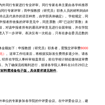
内外同行专家进行专业评审。同行专家名单主要由各学科推荐
内同行专家评审；而申报教授（研究员）职务人员的材料则由
8
特点及代表作的语言种类，由学部具体确定）。学校规定，同
申报者所收集的评审意见中，同意票数（即“已达到”票数）未
组，对该申报者所有的通讯评审意见进行全面审核，并在学院
进入下一步评审。表决仅有一次机会，只有在参会委员总数的
体金额如下：申报教授（研究员）职务者，需预交评审费
8000
元）
。送审工作结束后，将根据实际发生费用多退少补。请各
，经所在学院人事科审核盖章后，前往学校计财处缴纳送审费
科。为了确保流程顺利进行，烦请各学院人事科在
10
月
29
日之
审材料需准备电子版，具体要求请见附件
。
外单位的专家参加各学院的中评委会议。在中评委会议上，建