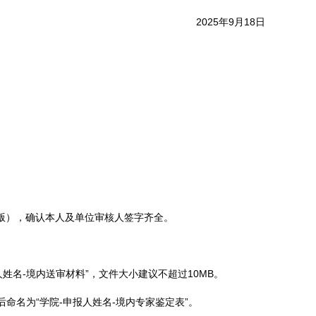
2025年9月18日
。
版），确认本人及单位审核人签字齐全。
人姓名
-
境内送审材料
”
，文件大小建议不超过
10MB
。
后命名为“学院
-
申报人姓名
-
境内专家鉴定表
”
。