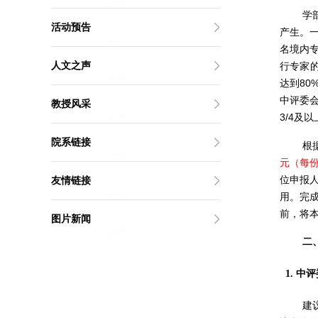
学
活动预告
产生。
名境内
人文之声
行专家
达到
80
中评委
教授风采
3/4
及以
院系链接
根
元（每
位申报
友情链接
用。完
前，将
图片新闻
二
1.
中评
建