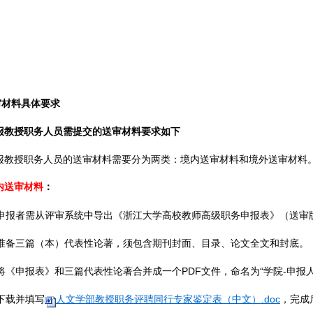
审材料具体要求
报教授职务人员需提交的送审材料要求如下
报教授职务人员的送审材料需要分为两类：境内送审材料和境外送审材料
内送审材料
：
申报者需从评审系统中导出《浙江大学高校教师高级职务申报表》（送审
准备三篇（本）代表性论著，须包含期刊封面、目录、论文全文和封底。
将《
申报表
》和三篇代表性论著合并成一个
PDF
文件，命名为
“
学院
-
申报
下载并填写
人文学部教授职务评聘同行专家鉴定表（中文）.doc
，完成