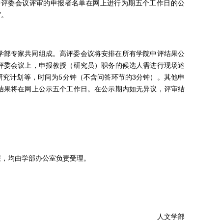
中评委会议评审的申报者名单在网上进行为期五个工作日的公
审。
学部专家共同组成。高评委会议将安排在所有学院中评结果公
评委会议上，申报教授（研究员）职务的候选人需进行现场述
研究计划等，时间为
5
分钟（不含问答环节的
3
分钟）。其他申
结果将在网上公示五个工作日。在公示期内如无异议，评审结
报，均由学部办公室负责受理。
人文学部